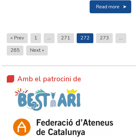
Read more
Paginació
« Prev
1
…
271
272
273
…
de
285
Next »
les
entrades
Amb el patrocini de