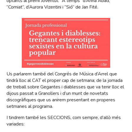
optants al premi Joventut: “A temps” d’Anna Abad,
”Comiat”, d’Aurora Vizentini i “Sió” de Jan Fité.
Us parlarem també del Congrés de Música d’Arrel que
tindrà lloc al CAT el proper cap de setmana; de la jornada
de treball sobre Gegantes i diablesses que va tenir lloc el
dijous passat a Granollers i d’un munt de novetats
discogràfiques que us anirem presentant en properes
setmanes al programa.
I tindrem també les SECCIONS, com sempre, d’allò més
variades: