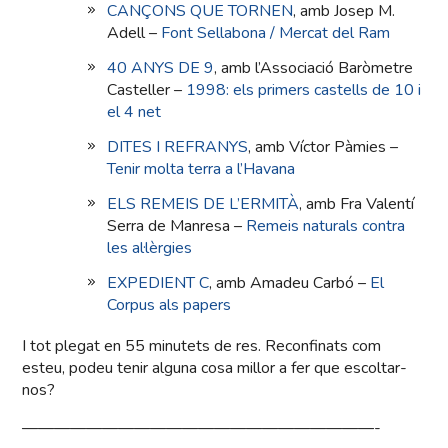
CANÇONS QUE TORNEN
, amb Josep M.
Adell –
Font Sellabona / Mercat del Ram
40 ANYS DE 9
, amb l’Associació Baròmetre
Casteller –
1998: els primers castells de 10 i
el 4 net
DITES I REFRANYS
, amb Víctor Pàmies –
Tenir molta terra a l’Havana
ELS REMEIS DE L’ERMITÀ
, amb Fra Valentí
Serra de Manresa –
Remeis naturals contra
les al·lèrgies
EXPEDIENT C
, amb Amadeu Carbó –
El
Corpus als papers
I tot plegat en 55 minutets de res. Reconfinats com
esteu, podeu tenir alguna cosa millor a fer que escoltar-
nos?
——————————————————————-