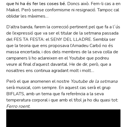
que hi ha és fer les coses bé.
Doncs això. Fem-li cas a en
Maikel. Però sense conformisme ni resignació. Tampoc cal
oblidar les màximes…
D’altra banda, farem la correcció pertinent pel que fa a l´ús
de l’expressió que va ser el titular de la setmana passada
del FES TA FESTA: el SENY DEL LLADRE. Sembla ser
que la teoria que ens proposava l’Amadeu Carbó no és
massa encertada, i dos dels membres de la seva colla de
campaners li ho aclareixen en el Youtube que podreu
veure al final d’aquest davantal. He de dir, però, que a
nosaltres ens continua agradant molt i molt…
Però el que anomenen el nostre
Youtube de la setmana
serà musical, com sempre. En aquest cas serà el grup
BIFLATS, amb un tema que fa referència a la seva
temperatura corporal i que amb el títol ja ho diu quasi tot:
Ferro roent
.