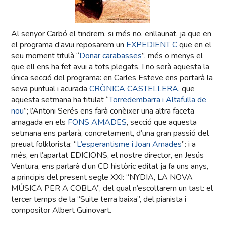
Al senyor Carbó el tindrem, si més no, enllaunat, ja que en
el programa d’avui reposarem un
EXPEDIENT C
que en el
seu moment titulà “
Donar carabasses
”, més o menys el
que ell ens ha fet avui a tots plegats. I no serà aquesta la
única secció del programa: en Carles Esteve ens portarà la
seva puntual i acurada
CRÒNICA CASTELLERA
, que
aquesta setmana ha titulat “
Torredembarra i Altafulla de
nou
”; l’Antoni Serés ens farà conèixer una altra faceta
amagada en els
FONS AMADES
, secció que aquesta
setmana ens parlarà, concretament, d’una gran passió del
preuat folklorista: “
L’esperantisme i Joan Amades
”: i a
més, en l’apartat EDICIONS, el nostre director, en Jesús
Ventura, ens parlarà d’un CD històric editat ja fa uns anys,
a principis del present segle XXI: “NYDIA, LA NOVA
MÚSICA PER A COBLA”, del qual n’escoltarem un tast: el
tercer temps de la “Suite terra baixa”, del pianista i
compositor Albert Guinovart.