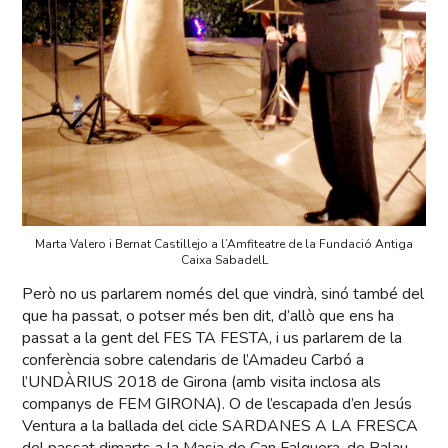
Marta Valero i Bernat Castillejo a l’Amfiteatre de la Fundació Antiga
Caixa SabadelL
Però no us parlarem només del que vindrà, sinó també del
que ha passat, o potser més ben dit, d’allò que ens ha
passat a la gent del FES TA FESTA, i us parlarem de la
conferència sobre calendaris de l’Amadeu Carbó a
l’UNDÀRIUS 2018 de Girona (amb visita inclosa als
companys de FEM GIRONA). O de l’escapada d’en Jesús
Ventura a la ballada del cicle SARDANES A LA FRESCA
del passat dimarts a la Masia de Can Falguera, de Palau-