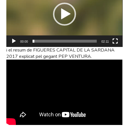
00:00
02:11
i el resum de FIGUERES CAPITAL DE LA SARDANA
2017 explicat pel gegant PEP VENTURA.