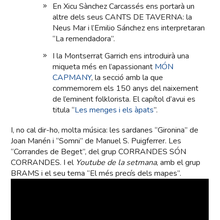
En Xicu Sànchez Carcassés ens portarà un
altre dels seus CANTS DE TAVERNA: la
Neus Mar i l’Emilio Sánchez ens interpretaran
“La remendadora”.
I la Montserrat Garrich ens introduirà una
miqueta més en l’apassionant
MÓN
CAPMANY
, la secció amb la que
commemorem els 150 anys del naixement
de l’eminent folklorista. El capítol d’avui es
titula “
Les menges i els àpats
”.
I, no cal dir-ho, molta música: les sardanes “Gironina” de
Joan Manén i “Somni” de Manuel S. Puigferrer. Les
“Corrandes de Beget”, del grup CORRANDES SÓN
CORRANDES. I el
Youtube de la setmana
, amb el grup
BRAMS i el seu tema “El més precís dels mapes”.