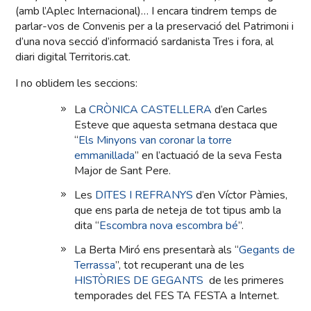
(amb l’Aplec Internacional)… I encara tindrem temps de
parlar-vos de Convenis per a la preservació del Patrimoni i
d’una nova secció d’informació sardanista Tres i fora, al
diari digital Territoris.cat.
I no oblidem les seccions:
La
CRÒNICA CASTELLERA
d’en Carles
Esteve que aquesta setmana destaca que
“
Els Minyons van coronar la torre
emmanillada
” en l’actuació de la seva Festa
Major de Sant Pere.
Les
DITES I REFRANYS
d’en Víctor Pàmies,
que ens parla de neteja de tot tipus amb la
dita “
Escombra nova escombra bé
”.
La Berta Miró ens presentarà als “
Gegants de
Terrassa
”, tot recuperant una de les
HISTÒRIES DE GEGANTS
de les primeres
temporades del FES TA FESTA a Internet.