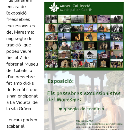
I us parlarem
encara de
l’exposició
“Pessebres
excursionistes
del Maresme:
mig segle de
tradició” que
podeu veure
fins al 7 de
febrer al Museu
de Cabrils; o
d’un pessebre
fet amb clicks
de Famòbil que
s’han engiponat
a La Violeta, de
la vila Gràcia…
I encara podrem
acabar el