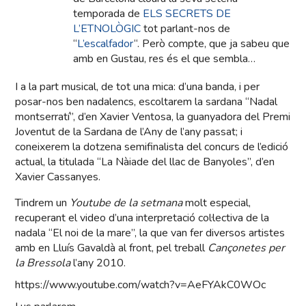
temporada de
ELS SECRETS DE
L’ETNOLÒGIC
tot parlant-nos de
“
L’escalfador
“. Però compte, que ja sabeu que
amb en Gustau, res és el que sembla…
I a la part musical, de tot una mica: d’una banda, i per
posar-nos ben nadalencs, escoltarem la sardana “Nadal
montserratí”, d’en Xavier Ventosa, la guanyadora del Premi
Joventut de la Sardana de l’Any de l’any passat; i
coneixerem la dotzena semifinalista del concurs de l’edició
actual, la titulada “La Nàiade del llac de Banyoles”, d’en
Xavier Cassanyes.
Tindrem un
Youtube de la setmana
molt especial,
recuperant el video d’una interpretació col·lectiva de la
nadala “El noi de la mare”, la que van fer diversos artistes
amb en Lluís Gavaldà al front, pel treball
Cançonetes per
la Bressola
l’any 2010.
https://www.youtube.com/watch?v=AeFYAkC0WOc