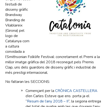
l’estudi de
disseny gràfic
Brandway
Branding de
Vilablareix
(Girona) pel
logo de
Catalunya com
a cultura
convidada a
l’Smithsonian Folklife Festival: concretament el Premi a la
millor imatge gràfica del 2018 reconegut pels Premis
Clap, uns dels guardons de disseny gràfic i industrial de
més prestigi internacional.
No faltaran les SECCIONS:
Començant per la
CRÒNICA CASTELLERA
d’en Carles Esteve que ens porta ja el
“
Resum de l’any 2018 – II
“, la segona entrega
del total de quatre amb les que clourem l’any