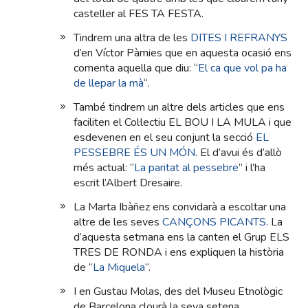
casteller al FES TA FESTA.
Tindrem una altra de les
DITES I REFRANYS
d’en Víctor Pàmies que en aquesta ocasió ens
comenta aquella que diu: “
El ca que vol pa ha
de llepar la mà
“.
També tindrem un altre dels articles que ens
faciliten el Col·lectiu EL BOU I LA MULA i que
esdevenen en el seu conjunt la secció
EL
PESSEBRE ÉS UN MÓN
. El d’avui és d’allò
més actual: “
La paritat al pessebre
” i l’ha
escrit l’Albert Dresaire.
La Marta Ibàñez ens convidarà a escoltar una
altre de les seves
CANÇONS PICANTS
. La
d’aquesta setmana ens la canten el Grup ELS
TRES DE RONDA i ens expliquen la història
de “
La Miquela
“.
I en Gustau Molas, des del Museu Etnològic
de Barcelona clourà la seva setena