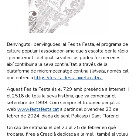
Benvinguts i benvingudes, al Fes ta Festa, el programa de
cultura popular i associacionisme que s’escolta per la ràdio
i per internet i del qual, si voleu, us podeu fer mecenes i
així contribuir a la seva continuïtat, a través de la
plataforma de micromecenatge continu
l’aixeta
, només cal
que entreu a
https://fes-ta-festa.aixeta.cat/ca
.
Aquest Fes ta Festa és el 729 amb presència a Internet i
el 2518 de tota la seva història, que va començar el
setembre de 1989. Com sempre el trobareu penjat al
web
www.festafesta.cat
a partir del divendres 23 de
febrer de 2024. diada de sant Policarp i Sant Florenci.
Un cap de setmana el del 23 al 25 de febrer en què
trobareu fires a Crespià dedicada a la mel i també si voleu