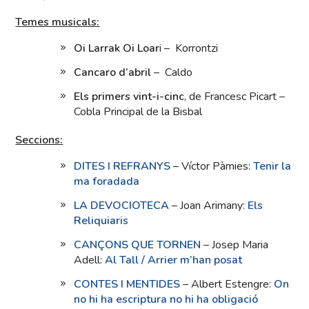
Temes musicals:
Oi Larrak Oi Loar
i – Korrontzi
Cancaro d’abril
– Caldo
Els primers vint-i-cinc
, de Francesc Picart –
Cobla Principal de la Bisbal
Seccions:
DITES I REFRANYS
– Víctor Pàmies:
Tenir la
ma foradada
LA DEVOCIOTECA
– Joan Arimany:
Els
Reliquiaris
CANÇONS QUE TORNEN
– Josep Maria
Adell:
Al Tall / Arrier m’han posat
CONTES I MENTIDES
– Albert Estengre:
On
no hi ha escriptura no hi ha obligació