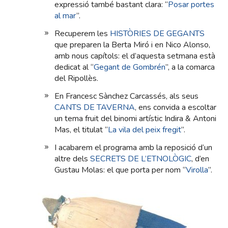
expressió també bastant clara: “
Posar portes
al mar
”.
Recuperem les
HISTÒRIES DE GEGANTS
que preparen la Berta Miró i en Nico Alonso,
amb nous capítols: el d’aquesta setmana està
dedicat al “
Gegant de Gombrén
”, a la comarca
del Ripollès.
En Francesc Sànchez Carcassés, als seus
CANTS DE TAVERNA
, ens convida a escoltar
un tema fruit del binomi artístic Indira & Antoni
Mas, el titulat “
La vila del peix fregit
”.
I acabarem el programa amb la reposició d’un
altre dels
SECRETS DE L’ETNOLÒGIC
, d’en
Gustau Molas: el que porta per nom “
Virolla
”.