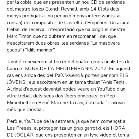
per la cobla, que ens presenten un nou CD de sardanes
del mestre Josep Blanch Reynalt, amb 14 títols dels
menys prodigats (i no per això menys interessants, al
contari) del compositor de Castelló d’Empúries. Un acurat
treball de recerca i interpretació que ha dirigit el mestre
Marc Timón que no dubtem en recomanar, i del que
n’escoltarem dues obres: les sardanes “La masovera
guapa” i “Idil·li mariner”..
També coneixerem al tercer del quatre grups finalistes del
Concurs SONS DE LA MEDITERRÀNIA 2017. En aquest
cas ens arriba des del País Valencià, porten per nom ELS
JÓVENS i els escoltarem en un tema titulat “Anís Tenis”.
Al final d’aquest davantal podeu veure un YouTube d’un
altre treball dels seus dos líders principals, en Pep
Mirambell i en René Macone: la cançó titulada “T’ailoviu
més que l’hòstia”.
Però el YouTube de la setmana, ja que hem començat a
Les Preses, el protagonitza un grup garrotxí, els HORA
DE JOGLAR, que ens presenten en un lyric vídeo el tema