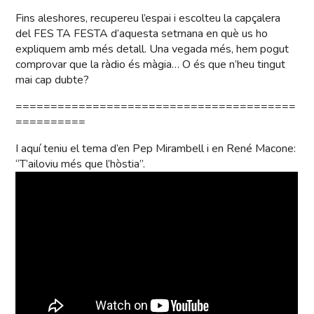
Fins aleshores, recupereu l’espai i escolteu la capçalera
del FES TA FESTA d’aquesta setmana en què us ho
expliquem amb més detall. Una vegada més, hem pogut
comprovar que la ràdio és màgia… O és que n’heu tingut
mai cap dubte?
========================================
==========
I aquí teniu el tema d’en Pep Mirambell i en René Macone:
“T’ailoviu més que l’hòstia”.