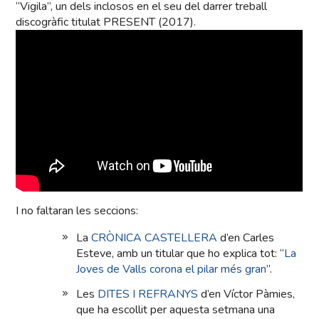
“Vigila”, un dels inclosos en el seu del darrer treball
discogràfic titulat PRESENT (2017).
I no faltaran les seccions:
La
CRÒNICA CASTELLERA
d’en Carles
Esteve, amb un titular que ho explica tot: “
La
Joves de Valls corona el pilar més gran
”.
Les
DITES I REFRANYS
d’en Víctor Pàmies,
que ha escollit per aquesta setmana una