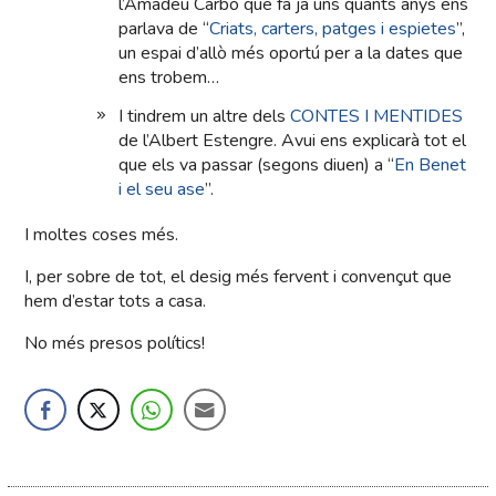
l’Amadeu Carbó que fa ja uns quants anys ens
parlava de “
Criats, carters, patges i espietes
”,
un espai d’allò més oportú per a la dates que
ens trobem…
I tindrem un altre dels
CONTES I MENTIDES
de l’Albert Estengre. Avui ens explicarà tot el
que els va passar (segons diuen) a “
En Benet
i el seu ase
”.
I moltes coses més.
I, per sobre de tot, el desig més fervent i convençut que
hem d’estar tots a casa.
No més presos polítics!