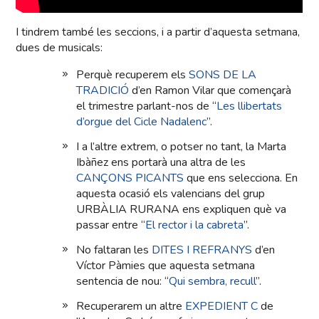
I tindrem també les seccions, i a partir d’aquesta setmana,
dues de musicals:
Perquè recuperem els
SONS DE LA
TRADICIÓ
d’en Ramon Vilar que començarà
el trimestre parlant-nos de “
Les llibertats
d’orgue del Cicle Nadalenc
”.
I a l’altre extrem, o potser no tant, la Marta
Ibàñez ens portarà una altra de les
CANÇONS PICANTS
que ens selecciona. En
aquesta ocasió els valencians del grup
URBÀLIA RURANA ens expliquen què va
passar entre “
El rector i la cabreta
”.
No faltaran les
DITES I REFRANYS
d’en
Víctor Pàmies que aquesta setmana
sentencia de nou: “
Qui sembra, recull
”.
Recuperarem un altre
EXPEDIENT C
de