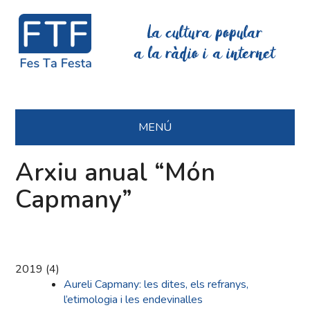
La cultura popular
a la ràdio i a internet
MENÚ
Arxiu anual “Món
Capmany”
2019
(
4
)
Aureli Capmany: les dites, els refranys,
l’etimologia i les endevinalles