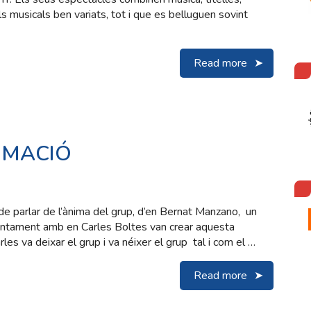
s musicals ben variats, tot i que es belluguen sovint
Read more
IMACIÓ
rlar de l’ànima del grup, d’en Bernat Manzano, un
juntament amb en Carles Boltes van crear aquesta
es va deixar el grup i va néixer el grup tal i com el …
Read more