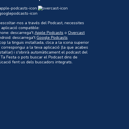
 escoltar-nos a través del Podcast, necessites
 aplicació compatible:
Phone: descarrega't
Apple Podcasts
o
Overcast
ndroid: descarrega't
Google Podcasts
op la tinguis instal·lada, clica a la icona superior
 correspongui a la teva aplicació (la que acabes
nstal·lar) i s'obrirà automàticament el podcast del
 Ta Festa o pots buscar el Podcast dins de
plicació fent us dels buscadors integrats.