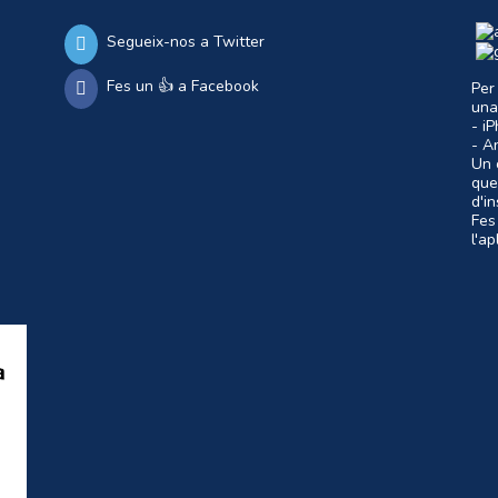
Segueix-nos a Twitter
Fes un 👍 a Facebook
Per
una
- i
- A
Un c
que
d'i
Fes
l'a