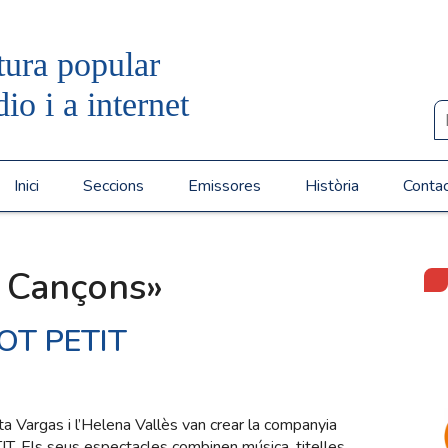
tura popular
dio i a internet
Inici
Seccions
Emissores
Història
Conta
 Cançons»
POT PETIT
ta Vargas i l’Helena Vallès van crear la companyia
IT. Els seus espectacles combinen música, titelles,