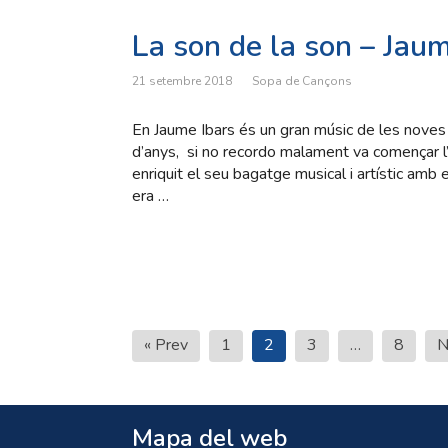
La son de la son – Jaum
21 setembre 2018
Sopa de Cançons
En Jaume Ibars és un gran músic de les noves 
d’anys, si no recordo malament va començar l’
enriquit el seu bagatge musical i artístic amb
era …
Paginació
« Prev
1
2
3
…
8
N
de
les
entrades
Mapa del web