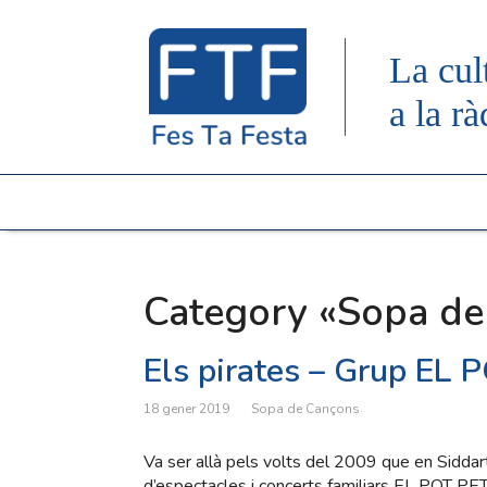
La cul
a la rà
Category «Sopa de
Els pirates – Grup EL 
18 gener 2019
Sopa de Cançons
Va ser allà pels volts del 2009 que en Siddar
d’espectacles i concerts familiars EL POT PET