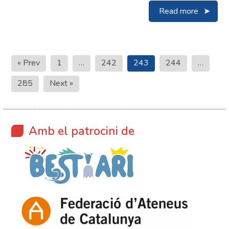
Read more
Paginació
« Prev
1
…
242
243
244
…
de
285
Next »
les
entrades
Amb el patrocini de