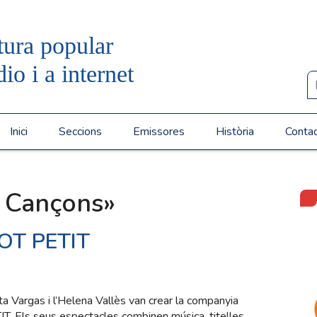
tura popular
dio i a internet
Inici
Seccions
Emissores
Història
Conta
 Cançons»
POT PETIT
ta Vargas i l’Helena Vallès van crear la companyia
IT. Els seus espectacles combinen música, titelles,