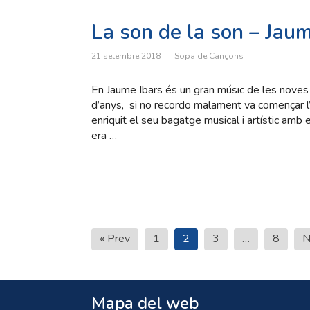
La son de la son – Jaum
21 setembre 2018
Sopa de Cançons
En Jaume Ibars és un gran músic de les noves 
d’anys, si no recordo malament va començar l’
enriquit el seu bagatge musical i artístic amb
era …
Paginació
« Prev
1
2
3
…
8
N
de
les
entrades
Mapa del web