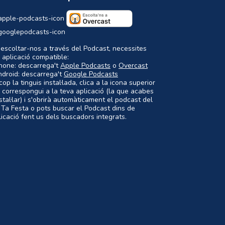
 escoltar-nos a través del Podcast, necessites
 aplicació compatible:
Phone: descarrega't
Apple Podcasts
o
Overcast
ndroid: descarrega't
Google Podcasts
op la tinguis instal·lada, clica a la icona superior
 correspongui a la teva aplicació (la que acabes
nstal·lar) i s'obrirà automàticament el podcast del
 Ta Festa o pots buscar el Podcast dins de
plicació fent us dels buscadors integrats.