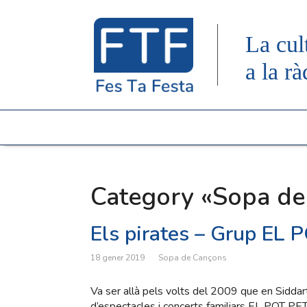
La cul
a la rà
Category «Sopa de
Els pirates – Grup EL 
18 gener 2019
Sopa de Cançons
Va ser allà pels volts del 2009 que en Siddar
d’espectacles i concerts familiars EL POT PET