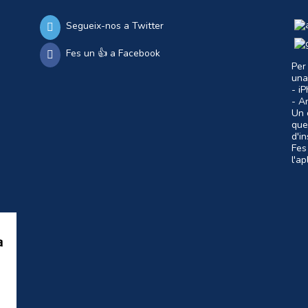
Segueix-nos a Twitter
Fes un 👍 a Facebook
Per
una
- i
- A
Un c
que
d'i
Fes
l'a