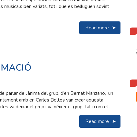
s musicals ben variats, tot i que es belluguen sovint
Read more
IMACIÓ
rlar de l’ànima del grup, d’en Bernat Manzano, un
juntament amb en Carles Boltes van crear aquesta
es va deixar el grup i va néixer el grup tal i com el …
Read more