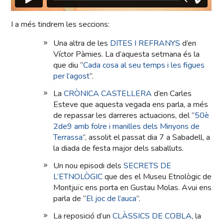
I a més tindrem les seccions:
Una altra de les
DITES I REFRANYS
d’en
Víctor Pàmies. La d’aquesta setmana és la
que diu “
Cada cosa al seu temps i les figues
per l’agost
”.
La
CRÒNICA CASTELLERA
d’en Carles
Esteve que aquesta vegada ens parla, a més
de repassar les darreres actuacions, del “
50è
2de9 amb folre i manilles dels Minyons de
Terrassa
”, assolit el passat dia 7 a Sabadell, a
la diada de festa major dels saballuts.
Un nou episodi dels
SECRETS DE
L’ETNOLÒGIC
que des el Museu Etnològic de
Montjuïc ens porta en Gustau Molas. Avui ens
parla de “
El joc de l’auca
”.
La reposició d’un
CLÀSSICS DE COBLA
, la