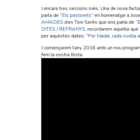
I encara tres seccions més. Una de nova factu
parla de “
Els pastorets
” en homenatge a Josep
AMADES
d’en Toni Serés que ens parla de “
E
DITES I REFRANYS
, recordarem aquella que 
per aquestes dates: “
Per Nadal, cada ovella a
I començarem l’any 2016 amb un nou programa e
fem la nostra festa.