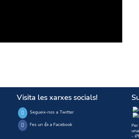
Visita les xarxes socials!
Su
Segueix-nos a Twitter
Fes un 👍 a Facebook
Per
una
- i