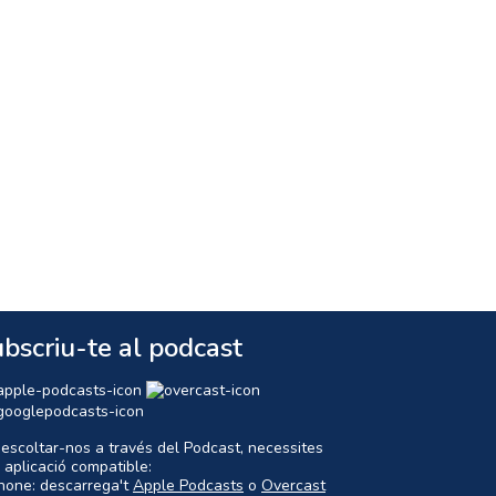
bscriu-te al podcast
 escoltar-nos a través del Podcast, necessites
 aplicació compatible:
Phone: descarrega't
Apple Podcasts
o
Overcast