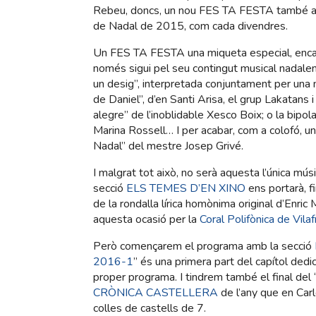
Rebeu, doncs, un nou FES TA FESTA també a
de Nadal de 2015, com cada divendres.
Un FES TA FESTA una miqueta especial, enca
només sigui pel seu contingut musical nadale
un desig”, interpretada conjuntament per una 
de Daniel”, d’en Santi Arisa, el grup Lakatans i
alegre” de l’inoblidable Xesco Boix; o la bipol
Marina Rossell… I per acabar, com a colofó, u
Nadal” del mestre Josep Grivé.
I malgrat tot això, no serà aquesta l’única m
secció
ELS TEMES D’EN XINO
ens portarà, fi
de la rondalla lírica homònima original d’Enri
aquesta ocasió per la
Coral Polifònica de Vilaf
Però començarem el programa amb la secció
2016-1
” és una primera part del capítol ded
proper programa. I tindrem també el final del 
CRÒNICA CASTELLERA
de l’any que en Carl
colles de castells de 7.