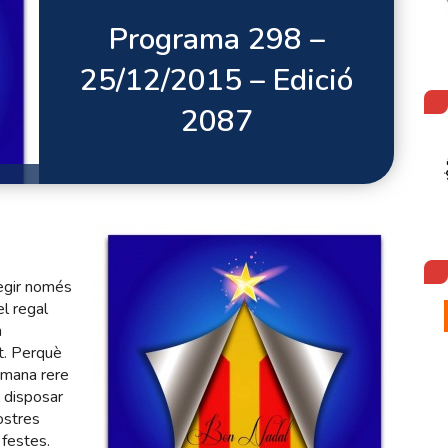
Programa 298 –
25/12/2015 – Edició
2087
legir només
l regal
n
t. Perquè
tmana rere
 disposar
ostres
 festes.