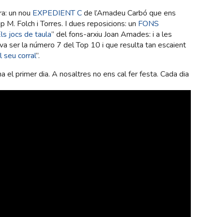
ra: un nou
EXPEDIENT C
de l’Amadeu Carbó que ens
 M. Folch i Torres. I dues reposicions: un
FONS
ls jocs de taula
” del fons-arxiu Joan Amades: i a les
va ser la número 7 del Top 10 i que resulta tan escaient
l seu corral
”.
l primer dia. A nosaltres no ens cal fer festa. Cada dia