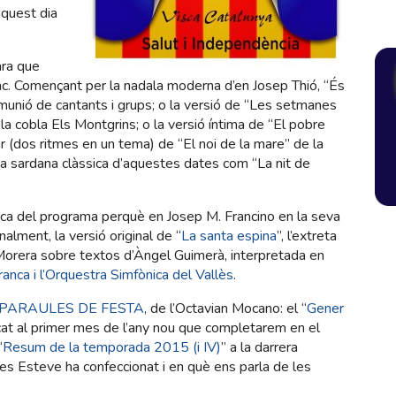
quest dia
ra que
nc. Començant per la nadala moderna d’en Josep Thió, “És
munió de cantants i grups; o la versió de “Les setmanes
 la cobla Els Montgrins; o la versió íntima de “El pobre
ar (dos ritmes en un tema) de “El noi de la mare” de la
na sardana clàssica d’aquestes dates com “La nit de
úsica del programa perquè en Josep M. Francino en la seva
nalment, la versió original de “
La santa espina
”, l’extreta
c Morera sobre textos d’Àngel Guimerà, interpretada en
ranca i l’Orquestra Simfònica del Vallès
.
PARAULES DE FESTA
, de l’Octavian Mocano: el “
Gener
icat al primer mes de l’any nou que completarem en el
“
Resum de la temporada 2015 (i IV)
” a la darrera
es Esteve ha confeccionat i en què ens parla de les