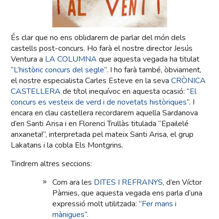
És clar que no ens oblidarem de parlar del món dels
castells post-concurs. Ho farà el nostre director Jesús
Ventura a
LA COLUMNA
que aquesta vegada ha titulat
“
L’històric concurs del segle
“. I ho farà també, òbviament,
el nostre especialista Carles Esteve en la seva
CRÒNICA
CASTELLERA
de títol inequívoc en aquesta ocasió: “
El
concurs es vesteix de verd i de novetats històriques
“. I
encara en clau castellera recordarem aquella Sardanova
d’en Santi Arisa i en Florenci Trullàs titulada “Epailelé
anxaneta!”, interpretada pel mateix Santi Arisa, el grup
Lakatans i la cobla Els Montgrins.
Tindrem altres seccions:
Com ara les
DITES I REFRANYS
, d’en Víctor
Pàmies, que aquesta vegada ens parla d’una
expressió molt utilitzada: “
Fer mans i
mànigues
“.