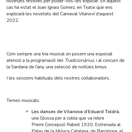
novetats festives per poder-vos-les explicar. En aquest
cas ha estat el Joan Ignasi Gomez, en Txatxi que ens
explicarà les novetats del Carnaval Vilanoví d’aquest
2022.
Com sempre una tria musical on posem una especial
atenció a la programació del
Tradicionàrius
, i al concurs de
la Sardana de l’any, una selecció de notícies breus
I les seccions habituals dels nostres col·laboradors.
Temes musicals:
Les danses de Vilanova d’Eduard Toldrà
,
una Glossa per a cobla que va rebre
Premi Concepció Rabell 1920. Estrenada al
Palau de la Música Catalana, de Barcelona, el