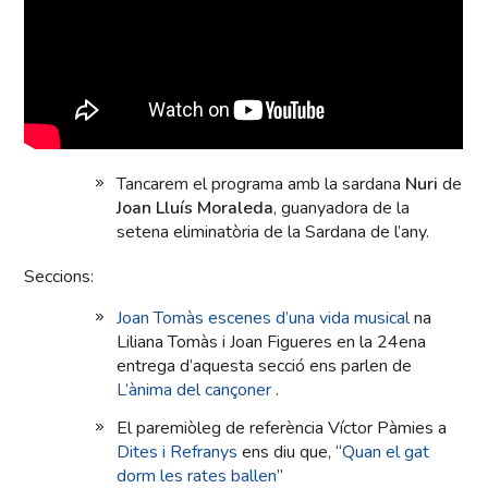
Tancarem el programa amb la sardana
Nuri
de
Joan Lluís Moraleda
, guanyadora de la
setena eliminatòria de la Sardana de l’any.
Seccions:
Joan Tomàs escenes d’una vida musical
na
Liliana Tomàs i Joan Figueres en la 24ena
entrega d’aquesta secció ens parlen de
L’ànima del cançoner
.
El paremiòleg de referència Víctor Pàmies a
Dites i Refranys
ens diu que, “
Quan el gat
dorm les rates ballen
”