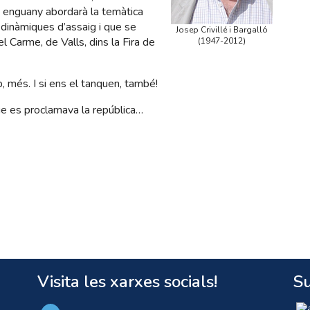
 enguany abordarà la temàtica
 dinàmiques d’assaig i que se
Josep Crivillé i Bargalló
l Carme, de Valls, dins la Fira de
(1947-2012)
, més. I si ens el tanquen, també!
que es proclamava la república…
Visita les xarxes socials!
Su