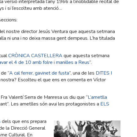
la versió interpretada l’any 1966 a l’inoblidable recital de
s i si l’escolteu amb atenció…
eccions:
el nostre director Jesús Ventura que aquesta setmana
alla ni una i no deixa massa gent dempeus. L’ha titulada
tual
CRÒNICA CASTELLERA
que aquesta setmana
lavar el 4 de 10 amb folre i manilles a Reus
”.
 de “
A cal ferrer, gavinet de fusta
”, una de les
DITES I
nostra? Escolteu el que ens en comenta en Víctor
 Fra Valentí Serra de Manresa us diu que “
L’ametlla
ant”. Les ametlles són avui les protagonistes a
ELS
S
dels que ens prepara
e la Direcció General
sme Cultural. En