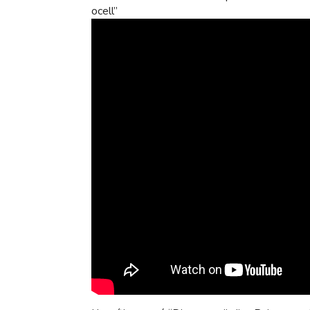
ocell”