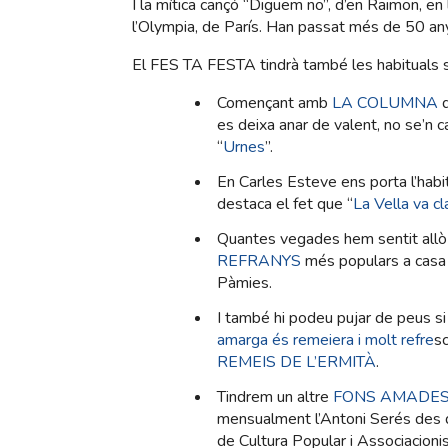
I la mítica cançó “Diguem no”, d’en Raimon, en 
l’Olympia, de París. Han passat més de 50 any
El FES TA FESTA tindrà també les habituals s
Començant amb
LA COLUMNA
d
es deixa anar de valent, no se’n c
“
Urnes
”.
En Carles Esteve ens porta l’habi
destaca el fet que “
La Vella va c
Quantes vegades hem sentit allò
REFRANYS
més populars a casa 
Pàmies.
I també hi podeu pujar de peus si
amarga és remeiera i molt refre
sc
REMEIS DE L’ERMITÀ
.
Tindrem un altre
FONS AMADE
mensualment l’Antoni Serés des d
de Cultura Popular i Associacioni