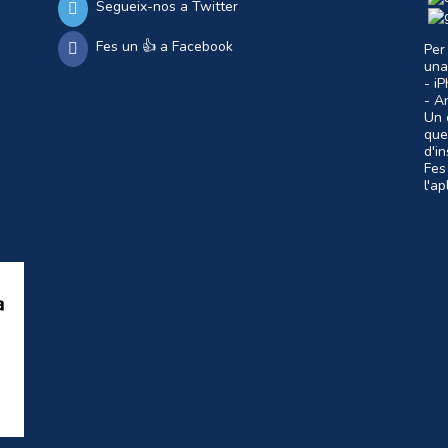
Segueix-nos a Twitter
Fes un 👍 a Facebook
Per
una
- i
- A
Un c
que
d'i
Fes
l'a