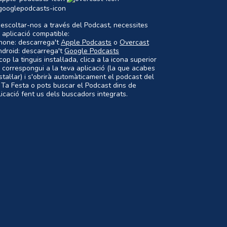
 escoltar-nos a través del Podcast, necessites
 aplicació compatible:
Phone: descarrega't
Apple Podcasts
o
Overcast
ndroid: descarrega't
Google Podcasts
op la tinguis instal·lada, clica a la icona superior
 correspongui a la teva aplicació (la que acabes
nstal·lar) i s'obrirà automàticament el podcast del
 Ta Festa o pots buscar el Podcast dins de
plicació fent us dels buscadors integrats.