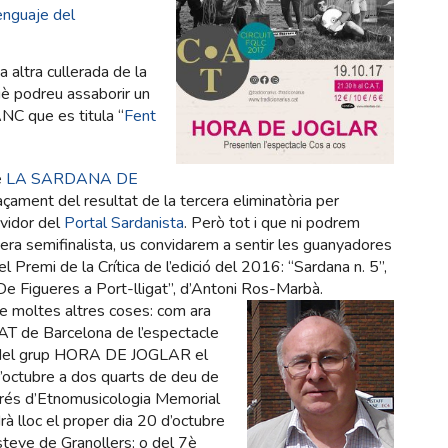
enguaje del
 altra cullerada de la
è podreu assaborir un
C que es titula “
Fent
e
LA SARDANA DE
laçament del resultat de la tercera eliminatòria per
vidor del
Portal Sardanista
. Però tot i que ni podrem
cera semifinalista, us convidarem a sentir les guanyadores
l Premi de la Crítica de l’edició del 2016: “Sardana n. 5”,
De Figueres a Port-lligat”, d’Antoni Ros-Marbà.
de moltes altres coses: com ara
CAT de Barcelona de l’espectacle
del grup HORA DE JOGLAR el
d’octubre a dos quarts de deu de
ngrés d’Etnomusicologia Memorial
drà lloc el proper dia 20 d’octubre
steve de Granollers; o del 7è