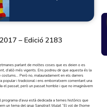
2017 – Edició 2183
tmanes parlant de moltes coses que es deien o es
nt, d’allò més vigents. Ens podreu dir que aquesta és la
, de costums… Però no, malauradament en els darrers
a popular i tradicional i ens emborratxem comentant una
orda el passat, però un passat horrible i que no imaginàvem
l programa d’avui està dedicada a temes històrics que
m un tema del grup Sangtraït titulat “El vol de l’home