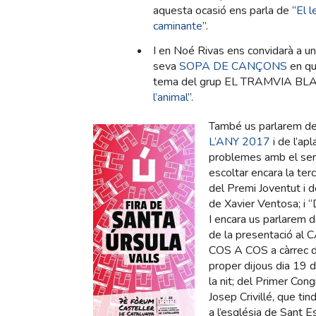
aquesta ocasió ens parla de “
El l
caminante
”.
I en Noé Rivas ens convidarà a una
seva
SOPA DE CANÇONS
en qu
tema del grup EL TRAMVIA BLAN
l’animal
”.
També us parlarem d
L’ANY 2017
i de l’ap
problemes amb el ser
escoltar encara la ter
del Premi Joventut i de
de Xavier Ventosa; i “
I encara us parlarem 
de la presentació al 
COS A COS a càrrec 
proper dijous dia 19 
la nit; del Primer Co
Josep Crivillé, que tin
a l’església de Sant E