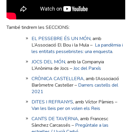
També tindrem les SECCIONS:
EL PESSEBRE ÉS UN MÓN
, amb
L’Associació El Bou i la Mula –
La pandèmia i
les entitats pessebristes: una enquesta
.
JOCS DEL MÓN
, amb la Companyia
L’Anònima de Jocs –
Joc del Parxís
CRÒNICA CASTELLERA
, amb l’Associació
Baròmetre Casteller –
Darrers castells del
2021
DITES I REFRANYS
, amb Víctor Pàmies –
Van les lleis per on volen els Reis
CANTS DE TAVERNA
, amb Francesc
Sànchez Carcassés –
Pregúntale a las
estrelles / Llucià Carbó