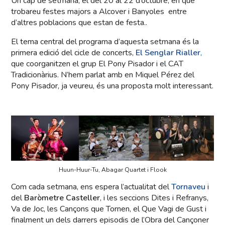
Un cap de setmana, el del 20 al 22 d’octubre, en què
trobareu festes majors a Alcover i Banyoles entre
d’altres poblacions que estan de festa..
El tema central del programa d’aquesta setmana és la
primera edició del cicle de concerts,
El Senglar Rialler
,
que coorganitzen el grup El Pony Pisador i el CAT
Tradicionàrius. N’hem parlat amb en Miquel Pérez del
Pony Pisador, ja veureu, és una proposta molt interessant.
Huun-Huur-Tu, Abagar Quartet i Flook
Com cada setmana, ens espera l’actualitat del
Tornaveu
i
del
Baròmetre Casteller
, i les seccions Dites i Refranys,
Va de Joc, les Cançons que Tornen, el Que Vagi de Gust i
finalment un dels darrers episodis de l’Obra del Cançoner