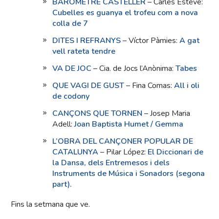
BARÒMETRE CASTELLER
– Carles Esteve:
Cubelles es guanya el trofeu com a nova
colla de 7
DITES I REFRANYS
– Víctor Pàmies:
A gat
vell rateta tendre
VA DE JOC
– Cia. de Jocs l’Anònima:
Tabes
QUE VAGI DE GUST
– Fina Comas:
All i oli
de codony
CANÇONS QUE TORNEN
– Josep Maria
Adell:
Joan Baptista Humet / Gemma
L’OBRA DEL CANÇONER POPULAR DE
CATALUNYA
– Pilar López:
El Diccionari de
la Dansa, dels Entremesos i dels
Instruments de Música i Sonadors (segona
part).
Fins la setmana que ve.