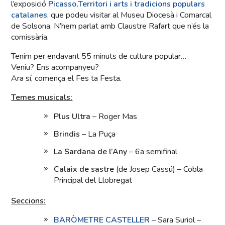
l’exposició
Picasso,Territori i arts i tradicions populars
catalanes
, que podeu visitar al Museu Diocesà i Comarcal
de Solsona. N’hem parlat amb Claustre Rafart que n’és la
comissària.
Tenim per endavant 55 minuts de cultura popular…
Veniu? Ens acompanyeu?
Ara sí, comença el Fes ta Festa.
Temes musicals:
Plus Ultra
– Roger Mas
Brindis
– La Puça
La Sardana de l’Any
– 6a semifinal
Calaix de sastre
(de Josep Cassú) – Cobla
Principal del Llobregat
Seccions:
BARÒMETRE CASTELLER
– Sara Suriol –